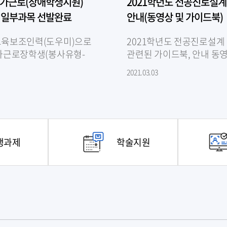
국가근로(장애학생지원)
2021학년도 전공진로설계
- 일부과목 선발완료
안내(동영상 및 가이드북)
육보조인력(도우미)으로
2021학년도 전공진로설계
가근로장학생(봉사유형-
관련된 가이드북, 안내 동
 지원)을 아래와 같이 모집
다음과 같이 안내드립니다
2021.03.03
지원가능한 과목이 있는
전공진로설계 교과목 안내
로 연락..
(강의 수강 전 ..
행과제
학술지원