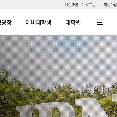
메인화면
로그인
회원가입
생광장
예비대학생
대학원
1
메뉴4-1
2
메뉴4-2
메뉴4-3