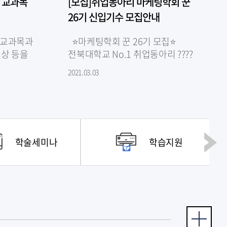
 교과목
[모집]취업동아리 마케팅학회 꾼
26기 신입기수 모집안내
 교과목과
⭐️마케팅학회 꾼 26기 모집⭐️
영상 등을
전북대학교 No.1 취업동아리 ????
. ◯
마케팅학회 꾼????에서 26기를
2021.03.03
 동영상
모집합니다.​????마케팅학회 꾼
2020년 취업현황????-오..
학술세미나
학습지원