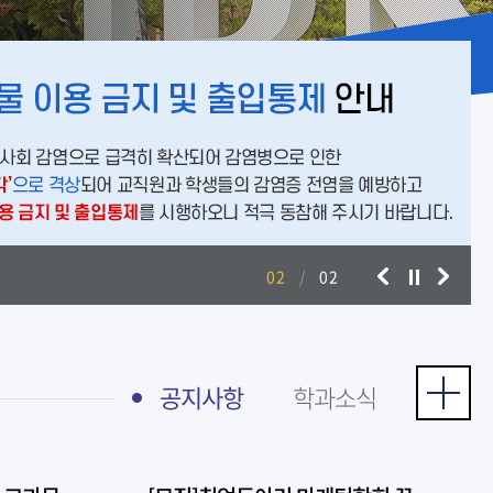
02
/
02