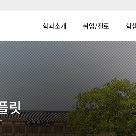
학과소개
취업/진로
학
메뉴1-1
메뉴2-1
메뉴3-
메뉴1-2
메뉴2-2
메뉴3-
플릿
여