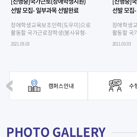
[진행중]국가근로(장애학생지원)
[진행중]
선발 모집- 일부과목 선발완료
선발 모집
장애학생교육보조인력(도우미)으로
장애학생교
활동할 국가근로장학생(봉사유형-
활동할 국
장애대학생 지원)을 아래와 같이 모집
장애대학생
2021.03.03
2021.03.03
중이니, 지원가능한 과목이 있는
중이니, 
학생은 센터로 연락..
학생은 센터
캠퍼스안내
수
PHOTO GALLERY