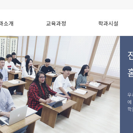
과소개
교육과정
학과시설
우
에
학