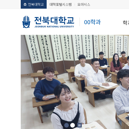
전북대학교
대학포털시스템
오아시스
00학과
학